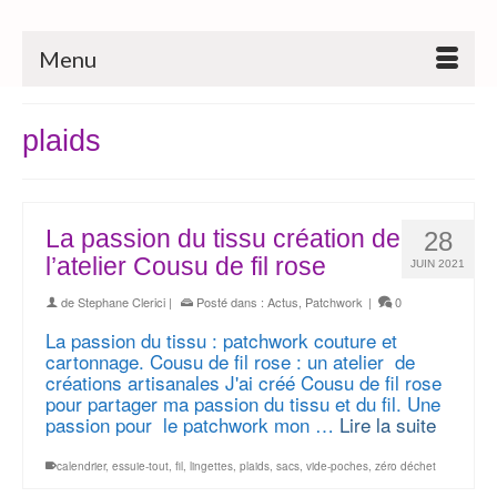
Menu
plaids
La passion du tissu création de
28
l’atelier Cousu de fil rose
JUIN 2021
de
Stephane Clerici
|
Posté dans :
Actus
,
Patchwork
|
0
La passion du tissu : patchwork couture et
cartonnage. Cousu de fil rose : un atelier de
créations artisanales J'ai créé Cousu de fil rose
pour partager ma passion du tissu et du fil. Une
passion pour le patchwork mon …
Lire la suite
calendrier
,
essuie-tout
,
fil
,
lingettes
,
plaids
,
sacs
,
vide-poches
,
zéro déchet