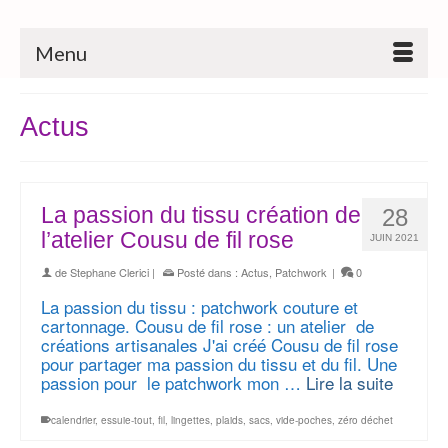
Menu
Actus
La passion du tissu création de
28
l’atelier Cousu de fil rose
JUIN 2021
de
Stephane Clerici
|
Posté dans :
Actus
,
Patchwork
|
0
La passion du tissu : patchwork couture et
cartonnage. Cousu de fil rose : un atelier de
créations artisanales J'ai créé Cousu de fil rose
pour partager ma passion du tissu et du fil. Une
passion pour le patchwork mon …
Lire la suite
calendrier
,
essuie-tout
,
fil
,
lingettes
,
plaids
,
sacs
,
vide-poches
,
zéro déchet