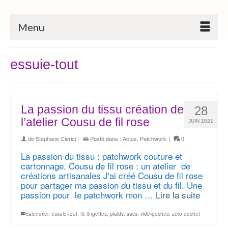
Menu
essuie-tout
La passion du tissu création de
28
l’atelier Cousu de fil rose
JUIN 2021
de
Stephane Clerici
|
Posté dans :
Actus
,
Patchwork
|
0
La passion du tissu : patchwork couture et
cartonnage. Cousu de fil rose : un atelier de
créations artisanales J'ai créé Cousu de fil rose
pour partager ma passion du tissu et du fil. Une
passion pour le patchwork mon …
Lire la suite
calendrier
,
essuie-tout
,
fil
,
lingettes
,
plaids
,
sacs
,
vide-poches
,
zéro déchet