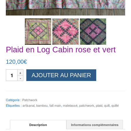
Plaid en Log Cabin rose et vert
120,00
€
quantité
AJOUTER AU PANIER
de
Plaid
en
Log
Cabin
Catégorie :
Patchwork
rose
Étiquettes :
artisanal
,
bambou
,
fait main
,
matelassé
,
patchwork
,
plaid
,
quilt
,
quilté
et
vert
Description
Informations complémentaires